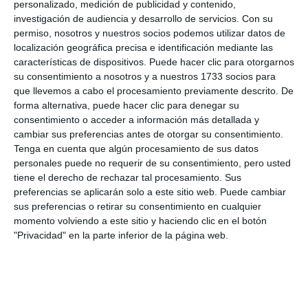
20 municipalworkers carry out
personalizado, medición de publicidad y contenido,
maintenance work at schools
investigación de audiencia y desarrollo de servicios.
Con su
every day
permiso, nosotros y nuestros socios podemos utilizar datos de
localización geográfica precisa e identificación mediante las
TRANSLATION: C.ARROYO
ACTUALIDAD
características de dispositivos. Puede hacer clic para otorgarnos
su consentimiento a nosotros y a nuestros 1733 socios para
Los Santos car park to open
que llevemos a cabo el procesamiento previamente descrito. De
this coming September
forma alternativa, puede hacer clic para denegar su
consentimiento o acceder a información más detallada y
TRANSLATION: C.ARROYO
ACTUALIDAD
cambiar sus preferencias antes de otorgar su consentimiento.
Tenga en cuenta que algún procesamiento de sus datos
personales puede no requerir de su consentimiento, pero usted
The municipality has close to
tiene el derecho de rechazar tal procesamiento. Sus
8,000 jobs linked to tourism
preferencias se aplicarán solo a este sitio web. Puede cambiar
TRANSLATION: C.ARROYO
ACTUALIDAD
sus preferencias o retirar su consentimiento en cualquier
momento volviendo a este sitio y haciendo clic en el botón
"Privacidad" en la parte inferior de la página web.
Mijas implements big data tools
to improve its tourism offering
TRANSLATION: C.ARROYO
ACTUALIDAD