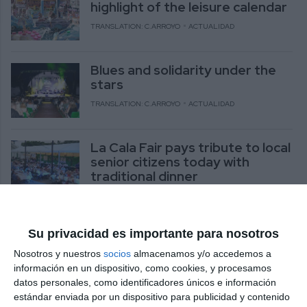
highlight of the leisure calendar
TRANSLATION: C.ARROYO
ACTUALIDAD
Blues and solidarity under the
stars
TRANSLATION: C.ARROYO
ACTUALIDAD
La Cala Fair pays tribute to local
senior citizens today with
traditional dinner
TRANSLATION: C.ARROYO
ACTUALIDAD
La Cala de Mijas kicks off its fair
Su privacidad es importante para nosotros
with folklore, tradition and a
Nosotros y nuestros
socios
almacenamos y/o accedemos a
festive atmosphere
información en un dispositivo, como cookies, y procesamos
TRANSLATION: C.ARROYO
ACTUALIDAD
datos personales, como identificadores únicos e información
estándar enviada por un dispositivo para publicidad y contenido