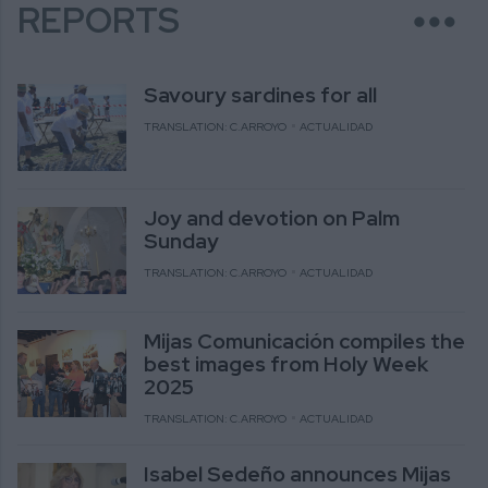
more_horiz
REPORTS
Savoury sardines for all
TRANSLATION: C.ARROYO
ACTUALIDAD
Joy and devotion on Palm
Sunday
TRANSLATION: C.ARROYO
ACTUALIDAD
Mijas Comunicación compiles the
best images from Holy Week
2025
TRANSLATION: C.ARROYO
ACTUALIDAD
Isabel Sedeño announces Mijas