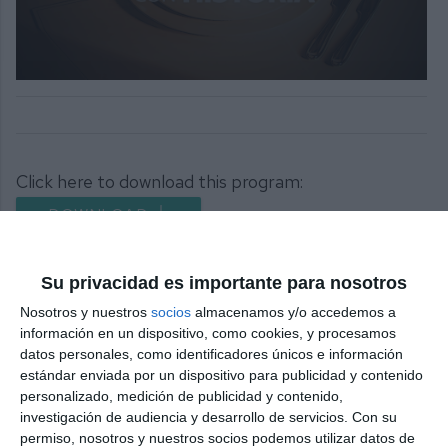
0
seconds
of
17
minutes,
32
Click here to download this program:
seconds
DOWNLOAD
Share it with this link:
https://mijasint.com/?t=73
Su privacidad es importante para nosotros
Nosotros y nuestros
socios
almacenamos y/o accedemos a
Share
Facebook
Twitter
LinkedIn
Meneame
WhatsApp
Message
Email
Print
información en un dispositivo, como cookies, y procesamos
datos personales, como identificadores únicos e información
estándar enviada por un dispositivo para publicidad y contenido
personalizado, medición de publicidad y contenido,
investigación de audiencia y desarrollo de servicios.
Con su
19. Panorama Beach
18
permiso, nosotros y nuestros socios podemos utilizar datos de