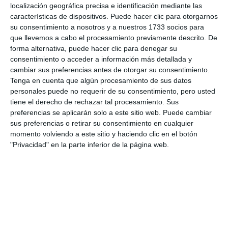
localización geográfica precisa e identificación mediante las
características de dispositivos. Puede hacer clic para otorgarnos
live_tv
Temporada 2025
su consentimiento a nosotros y a nuestros 1733 socios para
que llevemos a cabo el procesamiento previamente descrito. De
forma alternativa, puede hacer clic para denegar su
consentimiento o acceder a información más detallada y
live_tv
Temporada 2024
cambiar sus preferencias antes de otorgar su consentimiento.
Tenga en cuenta que algún procesamiento de sus datos
personales puede no requerir de su consentimiento, pero usted
tiene el derecho de rechazar tal procesamiento. Sus
preferencias se aplicarán solo a este sitio web. Puede cambiar
sus preferencias o retirar su consentimiento en cualquier
19. Panorama Beach
18
momento volviendo a este sitio y haciendo clic en el botón
Suscribe to our Newsletter
"Privacidad" en la parte inferior de la página web.
Receive Mijas's News in your email
CONFIRM