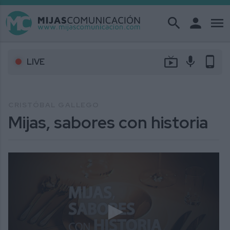
search
person
menu
live_tv
mic
phone_android
LIVE
CRISTÓBAL GALLEGO
Mijas, sabores con historia