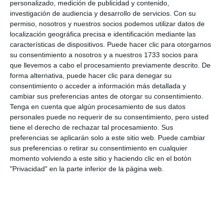
personalizado, medición de publicidad y contenido,
investigación de audiencia y desarrollo de servicios.
Con su
La Cala Fair pays tribute to local
permiso, nosotros y nuestros socios podemos utilizar datos de
senior citizens today with
localización geográfica precisa e identificación mediante las
traditional dinner
características de dispositivos. Puede hacer clic para otorgarnos
su consentimiento a nosotros y a nuestros 1733 socios para
TRANSLATION: C.ARROYO
ACTUALIDAD
que llevemos a cabo el procesamiento previamente descrito. De
forma alternativa, puede hacer clic para denegar su
La Cala de Mijas kicks off its fair
consentimiento o acceder a información más detallada y
with folklore, tradition and a
cambiar sus preferencias antes de otorgar su consentimiento.
festive atmosphere
Tenga en cuenta que algún procesamiento de sus datos
TRANSLATION: C.ARROYO
ACTUALIDAD
personales puede no requerir de su consentimiento, pero usted
tiene el derecho de rechazar tal procesamiento. Sus
preferencias se aplicarán solo a este sitio web. Puede cambiar
20 municipalworkers carry out
sus preferencias o retirar su consentimiento en cualquier
maintenance work at schools
momento volviendo a este sitio y haciendo clic en el botón
every day
"Privacidad" en la parte inferior de la página web.
TRANSLATION: C.ARROYO
ACTUALIDAD
Los Santos car park to open
this coming September