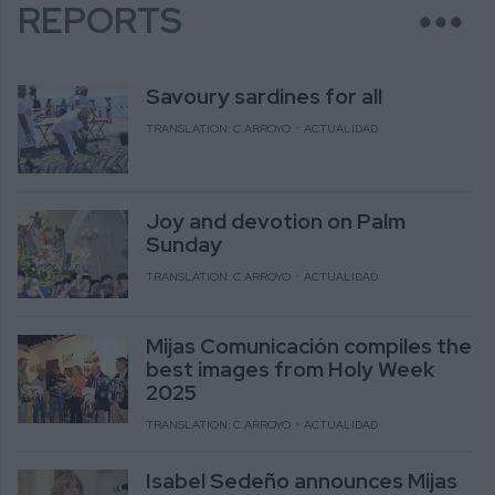
more_horiz
REPORTS
Savoury sardines for all
TRANSLATION: C.ARROYO
ACTUALIDAD
Joy and devotion on Palm
Sunday
TRANSLATION: C.ARROYO
ACTUALIDAD
Mijas Comunicación compiles the
best images from Holy Week
2025
TRANSLATION: C.ARROYO
ACTUALIDAD
Isabel Sedeño announces Mijas