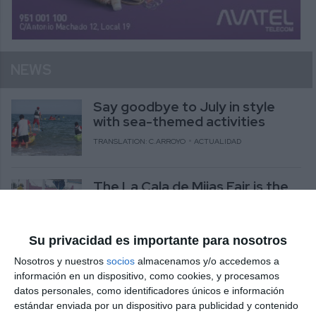
NEWS
Say goodbye to July in style
with sea-themed activities
TRANSLATION: C.ARROYO
ACTUALIDAD
The La Cala de Mijas Fair is the
highlight of the leisure calendar
TRANSLATION: C.ARROYO
ACTUALIDAD
Su privacidad es importante para nosotros
Nosotros y nuestros
socios
almacenamos y/o accedemos a
Blues and solidarity under the
información en un dispositivo, como cookies, y procesamos
stars
datos personales, como identificadores únicos e información
TRANSLATION: C.ARROYO
ACTUALIDAD
estándar enviada por un dispositivo para publicidad y contenido