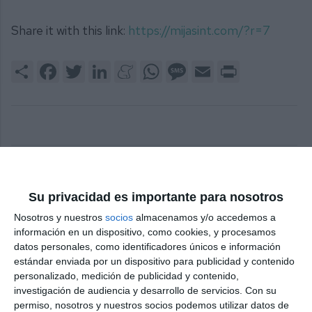
Share it with this link:
https://mijasint.com/?r=7
Share
Facebook
Twitter
LinkedIn
Meneame
WhatsApp
Message
Email
Print
live_tv
Temporada Junio 2024
Su privacidad es importante para nosotros
Nosotros y nuestros
socios
almacenamos y/o accedemos a
información en un dispositivo, como cookies, y procesamos
datos personales, como identificadores únicos e información
live_tv
Temporada Mayo 2024
estándar enviada por un dispositivo para publicidad y contenido
personalizado, medición de publicidad y contenido,
investigación de audiencia y desarrollo de servicios.
Con su
permiso, nosotros y nuestros socios podemos utilizar datos de