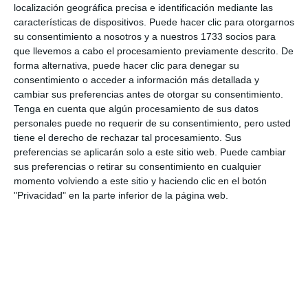
live_tv
Temporada Abril 2024
localización geográfica precisa e identificación mediante las
410. Salgo Temprano 21-06-2024
4
características de dispositivos. Puede hacer clic para otorgarnos
su consentimiento a nosotros y a nuestros 1733 socios para
que llevemos a cabo el procesamiento previamente descrito. De
live_tv
Temporada Marzo 2024
forma alternativa, puede hacer clic para denegar su
consentimiento o acceder a información más detallada y
cambiar sus preferencias antes de otorgar su consentimiento.
Tenga en cuenta que algún procesamiento de sus datos
live_tv
Temporada Febrero 2024
personales puede no requerir de su consentimiento, pero usted
tiene el derecho de rechazar tal procesamiento. Sus
preferencias se aplicarán solo a este sitio web. Puede cambiar
sus preferencias o retirar su consentimiento en cualquier
live_tv
Temporada Enero 2024
momento volviendo a este sitio y haciendo clic en el botón
"Privacidad" en la parte inferior de la página web.
live_tv
Temporada Diciembre 2023
live_tv
Temporada Noviembre 2023