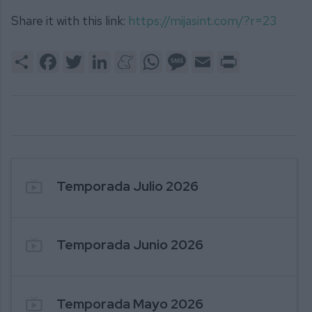
Share it with this link:
https://mijasint.com/?r=23
Share
Facebook
Twitter
LinkedIn
Meneame
WhatsApp
Message
Email
Print
live_tv
Temporada Julio 2026
live_tv
Temporada Junio 2026
live_tv
Temporada Mayo 2026