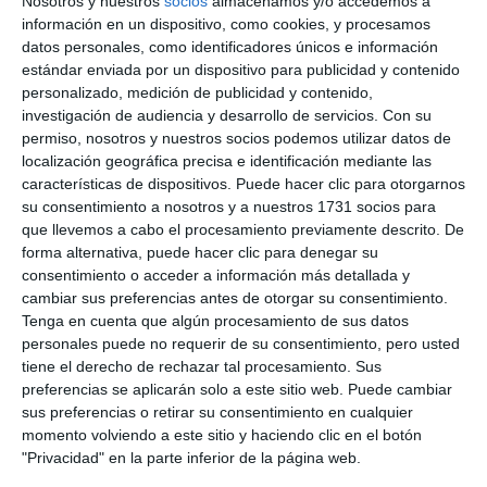
Nosotros y nuestros
socios
almacenamos y/o accedemos a
live_tv
Temporada Mayo 2025
información en un dispositivo, como cookies, y procesamos
datos personales, como identificadores únicos e información
estándar enviada por un dispositivo para publicidad y contenido
personalizado, medición de publicidad y contenido,
live_tv
Temporada Abril 2025
investigación de audiencia y desarrollo de servicios.
Con su
permiso, nosotros y nuestros socios podemos utilizar datos de
localización geográfica precisa e identificación mediante las
características de dispositivos. Puede hacer clic para otorgarnos
live_tv
Temporada Marzo 2025
su consentimiento a nosotros y a nuestros 1731 socios para
que llevemos a cabo el procesamiento previamente descrito. De
forma alternativa, puede hacer clic para denegar su
consentimiento o acceder a información más detallada y
live_tv
Temporada Febrero 2025
cambiar sus preferencias antes de otorgar su consentimiento.
Tenga en cuenta que algún procesamiento de sus datos
personales puede no requerir de su consentimiento, pero usted
tiene el derecho de rechazar tal procesamiento. Sus
live_tv
Temporada Enero 2025
preferencias se aplicarán solo a este sitio web. Puede cambiar
sus preferencias o retirar su consentimiento en cualquier
momento volviendo a este sitio y haciendo clic en el botón
"Privacidad" en la parte inferior de la página web.
live_tv
Temporada Diciembre 2024