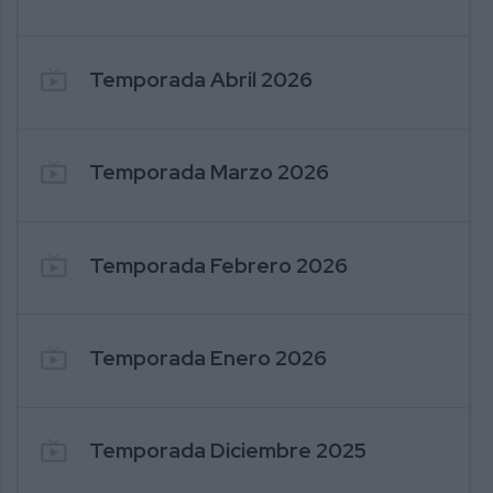
1034. 2026-07-20 MIJAS NEWS
1
live_tv
Temporada Abril 2026
live_tv
Temporada Marzo 2026
live_tv
Temporada Febrero 2026
live_tv
Temporada Enero 2026
live_tv
Temporada Diciembre 2025