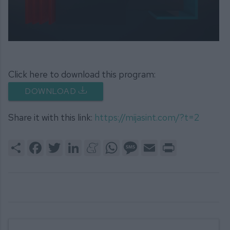
0
seconds
of
28
Click here to download this program:
minutes,
56
DOWNLOAD
seconds
Share it with this link:
https://mijasint.com/?t=2
Share
Facebook
Twitter
LinkedIn
Meneame
WhatsApp
Message
Email
Print
1390. NOTICIAS 340 06-08-2026
1