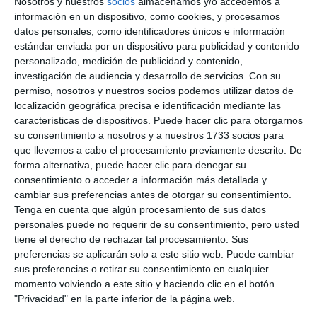
Nosotros y nuestros
socios
almacenamos y/o accedemos a
live_tv
Temporada Abril 2025
información en un dispositivo, como cookies, y procesamos
datos personales, como identificadores únicos e información
estándar enviada por un dispositivo para publicidad y contenido
personalizado, medición de publicidad y contenido,
live_tv
Temporada Marzo 2025
investigación de audiencia y desarrollo de servicios.
Con su
permiso, nosotros y nuestros socios podemos utilizar datos de
localización geográfica precisa e identificación mediante las
características de dispositivos. Puede hacer clic para otorgarnos
live_tv
Temporada Febrero 2025
su consentimiento a nosotros y a nuestros 1733 socios para
que llevemos a cabo el procesamiento previamente descrito. De
forma alternativa, puede hacer clic para denegar su
consentimiento o acceder a información más detallada y
live_tv
Temporada Enero 2025
cambiar sus preferencias antes de otorgar su consentimiento.
Tenga en cuenta que algún procesamiento de sus datos
personales puede no requerir de su consentimiento, pero usted
tiene el derecho de rechazar tal procesamiento. Sus
live_tv
Temporada Diciembre 2024
preferencias se aplicarán solo a este sitio web. Puede cambiar
sus preferencias o retirar su consentimiento en cualquier
momento volviendo a este sitio y haciendo clic en el botón
"Privacidad" en la parte inferior de la página web.
live_tv
Temporada Noviembre 2024