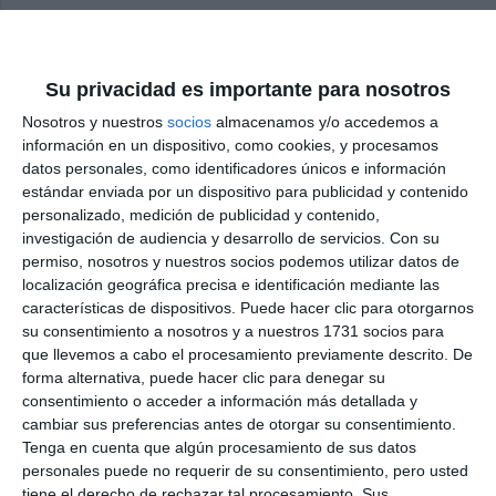
Share it with this link:
https://mijasint.com/?r=32
Su privacidad es importante para nosotros
Share
Facebook
Twitter
LinkedIn
Meneame
WhatsApp
Message
Email
Print
Nosotros y nuestros
socios
almacenamos y/o accedemos a
información en un dispositivo, como cookies, y procesamos
datos personales, como identificadores únicos e información
estándar enviada por un dispositivo para publicidad y contenido
personalizado, medición de publicidad y contenido,
investigación de audiencia y desarrollo de servicios.
Con su
permiso, nosotros y nuestros socios podemos utilizar datos de
localización geográfica precisa e identificación mediante las
características de dispositivos. Puede hacer clic para otorgarnos
live_tv
Temporada Junio 2026
su consentimiento a nosotros y a nuestros 1731 socios para
que llevemos a cabo el procesamiento previamente descrito. De
forma alternativa, puede hacer clic para denegar su
consentimiento o acceder a información más detallada y
live_tv
Temporada Mayo 2026
cambiar sus preferencias antes de otorgar su consentimiento.
Tenga en cuenta que algún procesamiento de sus datos
personales puede no requerir de su consentimiento, pero usted
tiene el derecho de rechazar tal procesamiento. Sus