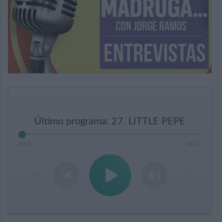
Último programa: 27. LITTLE PEPE
00
:
00
34
:
53