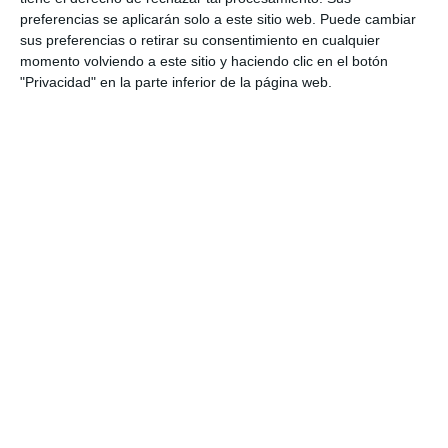
live_tv
Temporada Abril 2026
preferencias se aplicarán solo a este sitio web. Puede cambiar
27. LITTLE PEPE
sus preferencias o retirar su consentimiento en cualquier
momento volviendo a este sitio y haciendo clic en el botón
"Privacidad" en la parte inferior de la página web.
live_tv
Temporada Marzo 2026
live_tv
Temporada Febrero 2026
live_tv
Temporada Enero 2026
live_tv
Temporada Diciembre 2025
live_tv
Temporada Noviembre 2025