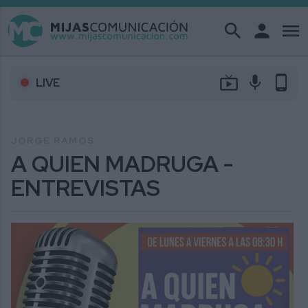
search
person
menu
live_tv
mic
phone_android
LIVE
JORGE RAMOS
A QUIEN MADRUGA -
ENTREVISTAS