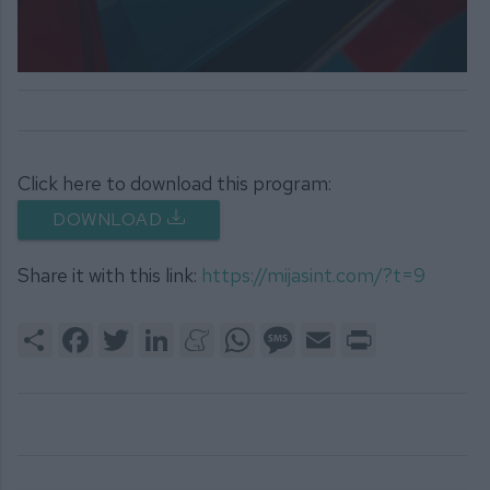
0
seconds
of
8
minutes,
56
Click here to download this program:
seconds
DOWNLOAD
Share it with this link:
https://mijasint.com/?t=9
Share
Facebook
Twitter
LinkedIn
Meneame
WhatsApp
Message
Email
Print
222. MIJAS NEWS 20-07-2026
22