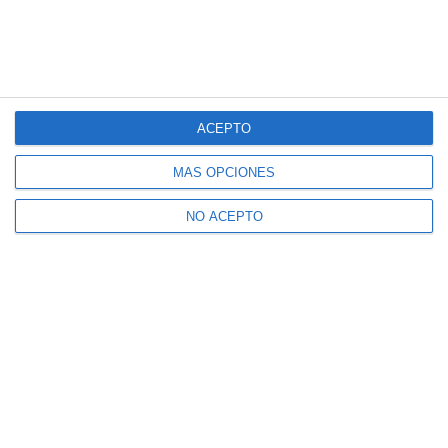
live_tv
Temporada Octubre 2022
ACEPTO
live_tv
Temporada Septiembre 2022
MÁS OPCIONES
NO ACEPTO
live_tv
Temporada Agosto 2022
live_tv
Temporada Julio 2022
live_tv
Temporada Junio 2022