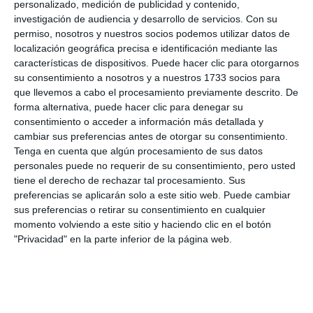
20 municipalworkers carry out
personalizado, medición de publicidad y contenido,
maintenance work at schools
investigación de audiencia y desarrollo de servicios.
Con su
every day
permiso, nosotros y nuestros socios podemos utilizar datos de
localización geográfica precisa e identificación mediante las
TRANSLATION: C.ARROYO
ACTUALIDAD
características de dispositivos. Puede hacer clic para otorgarnos
su consentimiento a nosotros y a nuestros 1733 socios para
Los Santos car park to open
que llevemos a cabo el procesamiento previamente descrito. De
this coming September
forma alternativa, puede hacer clic para denegar su
consentimiento o acceder a información más detallada y
TRANSLATION: C.ARROYO
ACTUALIDAD
cambiar sus preferencias antes de otorgar su consentimiento.
Tenga en cuenta que algún procesamiento de sus datos
personales puede no requerir de su consentimiento, pero usted
The municipality has close to
tiene el derecho de rechazar tal procesamiento. Sus
8,000 jobs linked to tourism
preferencias se aplicarán solo a este sitio web. Puede cambiar
TRANSLATION: C.ARROYO
ACTUALIDAD
sus preferencias o retirar su consentimiento en cualquier
momento volviendo a este sitio y haciendo clic en el botón
"Privacidad" en la parte inferior de la página web.
Mijas implements big data tools
to improve its tourism offering
TRANSLATION: C.ARROYO
ACTUALIDAD