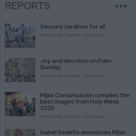
more_horiz
REPORTS
Savoury sardines for all
TRANSLATION: C.ARROYO
ACTUALIDAD
Joy and devotion on Palm
Sunday
TRANSLATION: C.ARROYO
ACTUALIDAD
Mijas Comunicación compiles the
best images from Holy Week
2025
TRANSLATION: C.ARROYO
ACTUALIDAD
Isabel Sedeño announces Mijas