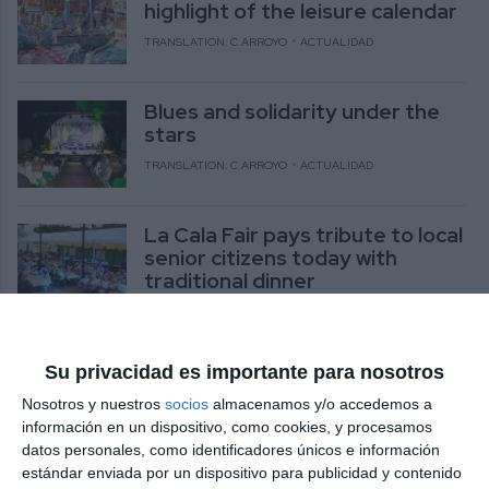
highlight of the leisure calendar
TRANSLATION: C.ARROYO
ACTUALIDAD
Blues and solidarity under the
stars
TRANSLATION: C.ARROYO
ACTUALIDAD
La Cala Fair pays tribute to local
senior citizens today with
traditional dinner
TRANSLATION: C.ARROYO
ACTUALIDAD
La Cala de Mijas kicks off its fair
Su privacidad es importante para nosotros
with folklore, tradition and a
Nosotros y nuestros
socios
almacenamos y/o accedemos a
festive atmosphere
información en un dispositivo, como cookies, y procesamos
TRANSLATION: C.ARROYO
ACTUALIDAD
datos personales, como identificadores únicos e información
estándar enviada por un dispositivo para publicidad y contenido