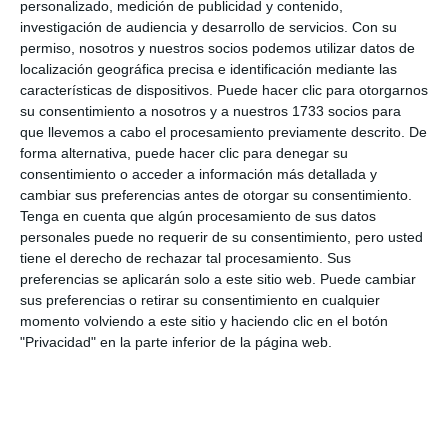
personalizado, medición de publicidad y contenido,
investigación de audiencia y desarrollo de servicios.
Con su
La Cala Fair pays tribute to local
permiso, nosotros y nuestros socios podemos utilizar datos de
senior citizens today with
localización geográfica precisa e identificación mediante las
traditional dinner
características de dispositivos. Puede hacer clic para otorgarnos
su consentimiento a nosotros y a nuestros 1733 socios para
TRANSLATION: C.ARROYO
ACTUALIDAD
que llevemos a cabo el procesamiento previamente descrito. De
forma alternativa, puede hacer clic para denegar su
La Cala de Mijas kicks off its fair
consentimiento o acceder a información más detallada y
with folklore, tradition and a
cambiar sus preferencias antes de otorgar su consentimiento.
festive atmosphere
Tenga en cuenta que algún procesamiento de sus datos
TRANSLATION: C.ARROYO
ACTUALIDAD
personales puede no requerir de su consentimiento, pero usted
tiene el derecho de rechazar tal procesamiento. Sus
preferencias se aplicarán solo a este sitio web. Puede cambiar
20 municipalworkers carry out
sus preferencias o retirar su consentimiento en cualquier
maintenance work at schools
momento volviendo a este sitio y haciendo clic en el botón
every day
"Privacidad" en la parte inferior de la página web.
TRANSLATION: C.ARROYO
ACTUALIDAD
Los Santos car park to open
this coming September