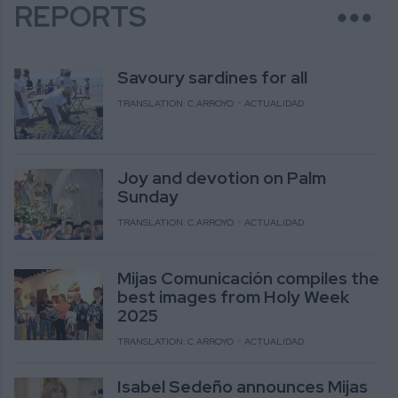
more_horiz
REPORTS
Savoury sardines for all
TRANSLATION: C.ARROYO
ACTUALIDAD
Joy and devotion on Palm
Sunday
TRANSLATION: C.ARROYO
ACTUALIDAD
Mijas Comunicación compiles the
best images from Holy Week
2025
TRANSLATION: C.ARROYO
ACTUALIDAD
Isabel Sedeño announces Mijas