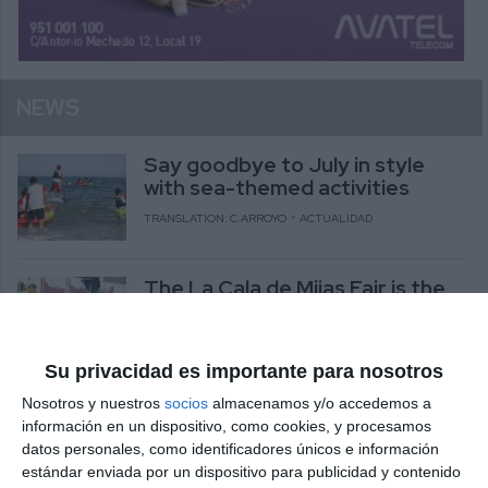
NEWS
Say goodbye to July in style
with sea-themed activities
TRANSLATION: C.ARROYO
ACTUALIDAD
The La Cala de Mijas Fair is the
highlight of the leisure calendar
TRANSLATION: C.ARROYO
ACTUALIDAD
Su privacidad es importante para nosotros
Nosotros y nuestros
socios
almacenamos y/o accedemos a
Blues and solidarity under the
información en un dispositivo, como cookies, y procesamos
stars
datos personales, como identificadores únicos e información
TRANSLATION: C.ARROYO
ACTUALIDAD
estándar enviada por un dispositivo para publicidad y contenido