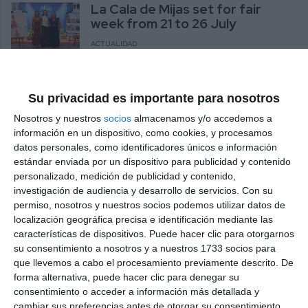
La Cala de Mijas set for fair
week from 21 to 26 July
ACTUALIDAD
Mijas opens registration for
Su privacidad es importante para nosotros
elderly tribute dinner at La Cala
Fair
Nosotros y nuestros
socios
almacenamos y/o accedemos a
información en un dispositivo, como cookies, y procesamos
ACTUALIDAD
datos personales, como identificadores únicos e información
estándar enviada por un dispositivo para publicidad y contenido
Andy, Merche, Salma and
personalizado, medición de publicidad y contenido,
Seguridad Social this weekend
investigación de audiencia y desarrollo de servicios.
Con su
at Las Lagunas Fair
permiso, nosotros y nuestros socios podemos utilizar datos de
localización geográfica precisa e identificación mediante las
ACTUALIDAD
características de dispositivos. Puede hacer clic para otorgarnos
su consentimiento a nosotros y a nuestros 1733 socios para
On Thursday, the fair offers a
que llevemos a cabo el procesamiento previamente descrito. De
flamenco night with Rancapino,
forma alternativa, puede hacer clic para denegar su
Jesús Méndez and Farruquito
consentimiento o acceder a información más detallada y
ACTUALIDAD
cambiar sus preferencias antes de otorgar su consentimiento.