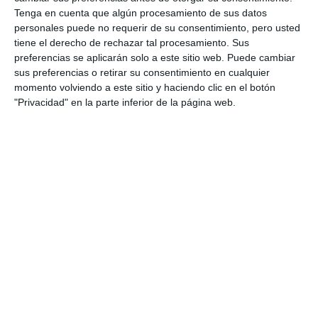
Tenga en cuenta que algún procesamiento de sus datos
The 2026 Las Lagunas Fair gets
personales puede no requerir de su consentimiento, pero usted
underway
tiene el derecho de rechazar tal procesamiento. Sus
preferencias se aplicarán solo a este sitio web. Puede cambiar
ACTUALIDAD
sus preferencias o retirar su consentimiento en cualquier
momento volviendo a este sitio y haciendo clic en el botón
"Privacidad" en la parte inferior de la página web.
Las Lagunas Fair kicks off this
Wednesday 24th June with
Children’s Day
ACTUALIDAD
Las Lagunas Fair highlights
equine culture and moves
daytime festivities to Don Elías
ACTUALIDAD
Melody delivers the opening
speech for Las Lagunas Fair