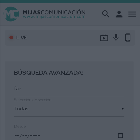
search
person
menu
live_tv
mic
phone_android
LIVE
BÚSQUEDA AVANZADA:
Selección de sección
▼
Desde