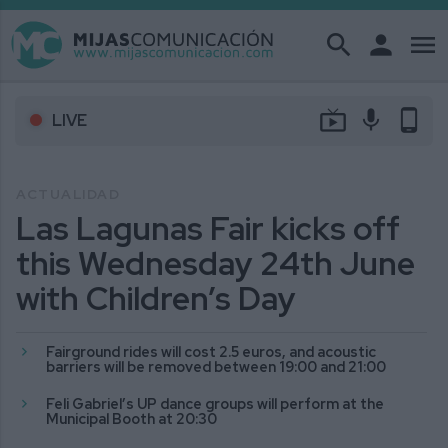
search
person
menu
live_tv
mic
phone_android
LIVE
ACTUALIDAD
Las Lagunas Fair kicks off
this Wednesday 24th June
with Children’s Day
Fairground rides will cost 2.5 euros, and acoustic
barriers will be removed between 19:00 and 21:00
Feli Gabriel’s UP dance groups will perform at the
Municipal Booth at 20:30