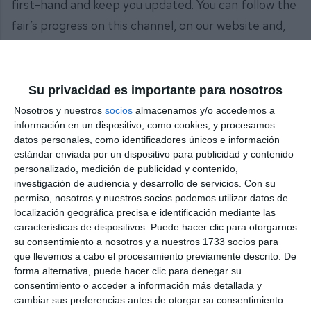
first-hand and keep you updated. You can follow the
fair’s progress on this channel, on our website and,
of course, on social media. We invite you to
experience it with us!
Su privacidad es importante para nosotros
Share it with this link:
https://mijasint.com/?
Nosotros y nuestros
socios
almacenamos y/o accedemos a
a=38567
información en un dispositivo, como cookies, y procesamos
datos personales, como identificadores únicos e información
estándar enviada por un dispositivo para publicidad y contenido
FERIA
LAS LAGUNAS
MIJAS
personalizado, medición de publicidad y contenido,
investigación de audiencia y desarrollo de servicios.
Con su
permiso, nosotros y nuestros socios podemos utilizar datos de
localización geográfica precisa e identificación mediante las
características de dispositivos. Puede hacer clic para otorgarnos
su consentimiento a nosotros y a nuestros 1733 socios para
que llevemos a cabo el procesamiento previamente descrito. De
forma alternativa, puede hacer clic para denegar su
consentimiento o acceder a información más detallada y
cambiar sus preferencias antes de otorgar su consentimiento.