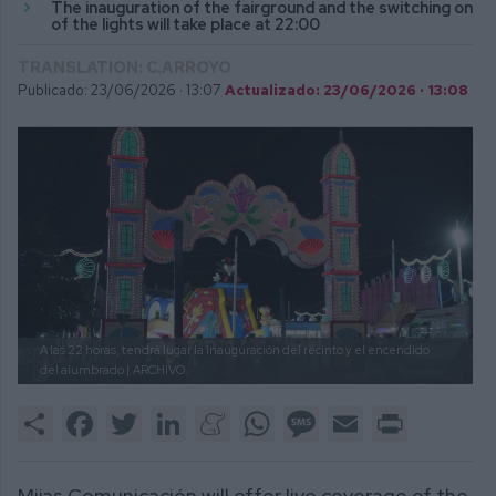
The inauguration of the fairground and the switching on
of the lights will take place at 22:00
TRANSLATION: C.ARROYO
Publicado: 23/06/2026 ·
13:07
Actualizado: 23/06/2026 · 13:08
A las 22 horas, tendrá lugar la inauguración del recinto y el encendido
del alumbrado |
ARCHIVO.
Share
Facebook
Twitter
LinkedIn
Meneame
WhatsApp
Message
Email
Print
Mijas Comunicación will offer live coverage of the