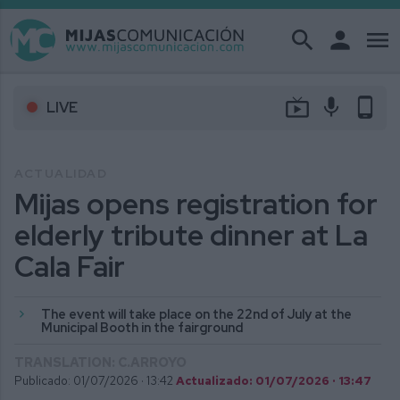
search
person
menu
live_tv
mic
phone_android
LIVE
ACTUALIDAD
Mijas opens registration for
elderly tribute dinner at La
Cala Fair
The event will take place on the 22nd of July at the
Municipal Booth in the fairground
TRANSLATION: C.ARROYO
Publicado: 01/07/2026 ·
13:42
Actualizado: 01/07/2026 · 13:47