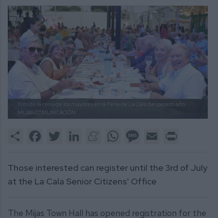
Foto de la cena de los mayores en la Feria de La Cala del pasado año.
MIJAS COMUNICACIÓN
Share
Facebook
Twitter
LinkedIn
Meneame
WhatsApp
Message
Email
Print
Those interested can register until the 3rd of July
at the La Cala Senior Citizens' Office
The Mijas Town Hall has opened registration for the