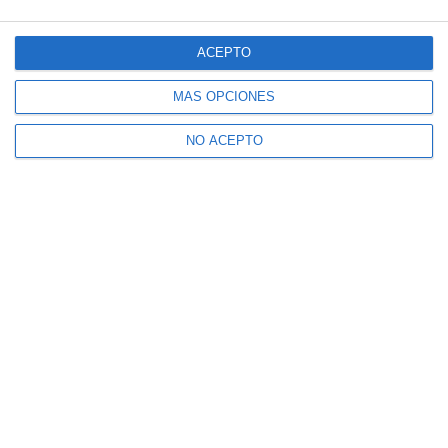
ACEPTO
MÁS OPCIONES
NO ACEPTO
Suscribe to our Newsletter
Receive Mijas's News in your email