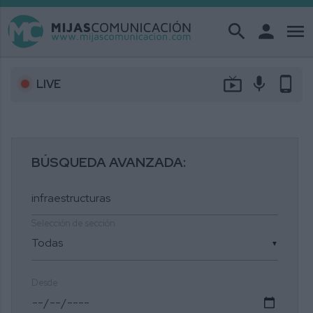
search
person
menu
live_tv
mic
phone_android
LIVE
BÚSQUEDA AVANZADA:
Selección de sección
▼
Desde