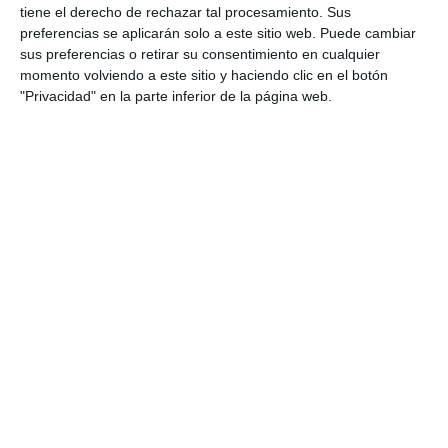
Cala de Mijas
tiene el derecho de rechazar tal procesamiento. Sus
preferencias se aplicarán solo a este sitio web. Puede cambiar
ACTUALIDAD
sus preferencias o retirar su consentimiento en cualquier
momento volviendo a este sitio y haciendo clic en el botón
Mijas unlocks 33 million euros of
"Privacidad" en la parte inferior de la página web.
investment for over a hundred
projects
ACTUALIDAD
Mijas activa inversiones por 33
millones de euros para más de
un centenar de actuaciones
ACTUALIDAD
Cs pide al Ayuntamiento que
acometa la remodelación
integral y la rotonda de
Osunillas
CS