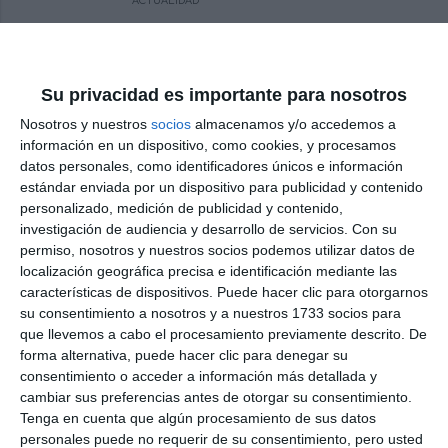
ACTUALIDAD
The Town Hall to cover outdoor
school courts to optimise their
use
Su privacidad es importante para nosotros
ACTUALIDAD
Nosotros y nuestros
socios
almacenamos y/o accedemos a
información en un dispositivo, como cookies, y procesamos
datos personales, como identificadores únicos e información
El Ayuntamiento cubrirá las
estándar enviada por un dispositivo para publicidad y contenido
pistas exteriores de los colegios
personalizado, medición de publicidad y contenido,
para optimizar su uso
investigación de audiencia y desarrollo de servicios.
Con su
ACTUALIDAD
permiso, nosotros y nuestros socios podemos utilizar datos de
localización geográfica precisa e identificación mediante las
Repairs begin on the roof of the
características de dispositivos. Puede hacer clic para otorgarnos
sports hall at IES La Cala de
su consentimiento a nosotros y a nuestros 1733 socios para
Mijas
que llevemos a cabo el procesamiento previamente descrito. De
forma alternativa, puede hacer clic para denegar su
ACTUALIDAD
consentimiento o acceder a información más detallada y
cambiar sus preferencias antes de otorgar su consentimiento.
Comienza la reparación de la
Tenga en cuenta que algún procesamiento de sus datos
cubierta del gimnasio del IES La
personales puede no requerir de su consentimiento, pero usted