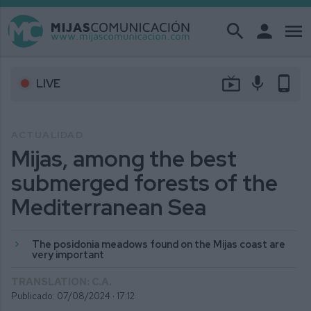
search
person
menu
live_tv
mic
phone_android
LIVE
ACTUALIDAD
Mijas, among the best
submerged forests of the
Mediterranean Sea
The posidonia meadows found on the Mijas coast are
very important
TRANSLATION: C.A.
Publicado: 07/08/2024 ·
17:12