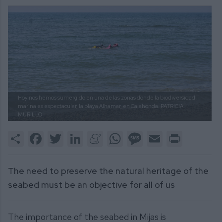
Hoy nos hemos sumergido en una de las zonas donde la biodiversidad
marina es espectacular, la playa Alhamar, en Calahonda.
PATRICIA
MURILLO
Share
Facebook
Twitter
LinkedIn
Meneame
WhatsApp
Message
Email
Print
The need to preserve the natural heritage of the
seabed must be an objective for all of us
The importance of the seabed in Mijas is