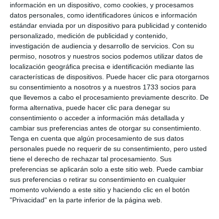
PATRICIA MURILLO
información en un dispositivo, como cookies, y procesamos
datos personales, como identificadores únicos e información
estándar enviada por un dispositivo para publicidad y contenido
If you want to enjoy the marine phanerogams and
personalizado, medición de publicidad y contenido,
investigación de audiencia y desarrollo de servicios.
Con su
the natural aquarium where there is an abundance
permiso, nosotros y nuestros socios podemos utilizar datos de
of fish species, it is very easy, just a few metres
localización geográfica precisa e identificación mediante las
características de dispositivos. Puede hacer clic para otorgarnos
from the shore of the beach you can admire the
su consentimiento a nosotros y a nuestros 1733 socios para
great marine ecosystem that we have in Mijas.
que llevemos a cabo el procesamiento previamente descrito. De
forma alternativa, puede hacer clic para denegar su
consentimiento o acceder a información más detallada y
cambiar sus preferencias antes de otorgar su consentimiento.
Tenga en cuenta que algún procesamiento de sus datos
personales puede no requerir de su consentimiento, pero usted
tiene el derecho de rechazar tal procesamiento. Sus
preferencias se aplicarán solo a este sitio web. Puede cambiar
sus preferencias o retirar su consentimiento en cualquier
momento volviendo a este sitio y haciendo clic en el botón
"Privacidad" en la parte inferior de la página web.