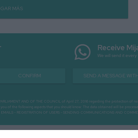
GAR MÁS
r
Receive Mij
We will send it every
CONFIRM
SEND A MESSAGE WITH
MENT AND OF THE COUNCIL of April 27, 2016 regarding the protection of natural 
m you of the following aspects that you should know: The data obtained will be pro
OUGH EMAILS - REGISTRATION OF USERS - SENDING COMMUNICATIONS AND COMM