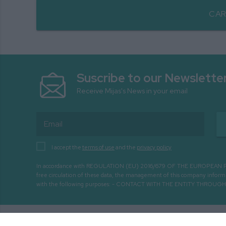
CAR
Suscribe to our Newslette
Receive Mijas's News in your email
I accept the
terms of use
and the
privacy policy
In accordance with REGULATION (EU) 2016/679 OF THE EUROPEAN PARLIA
free circulation of these data, the management of this company infor
with the following purposes: - CONTACT WITH THE ENTITY THR