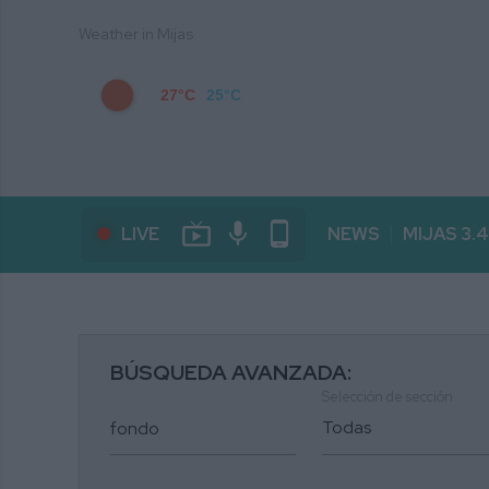
Weather in Mijas
27°C
25°C
live_tv
mic
phone_android
LIVE
NEWS
MIJAS 3.
BÚSQUEDA AVANZADA:
Selección de sección