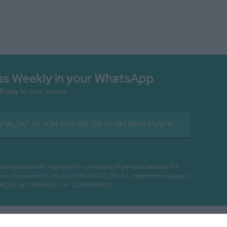
as Weekly in your WhatsApp
 Friday to your phone
 "ALTA" AT +34 607 48 09 16 ON WHATSAPP
persons with regards to the processing of personal data and the
cessed in files owned by MIJAS COMUNICACIÓN, SA, (treatment manager)
ERCIAL INFORMATION OF OUR INTEREST.