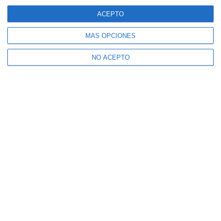
ACEPTO
MÁS OPCIONES
NO ACEPTO
Suscribe to our Newsletter
Receive Mijas's News in your email