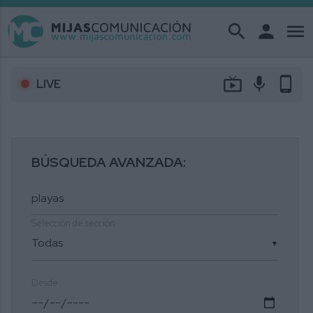
search
person
menu
live_tv
mic
phone_android
LIVE
BÚSQUEDA AVANZADA:
Selección de sección
▼
Desde