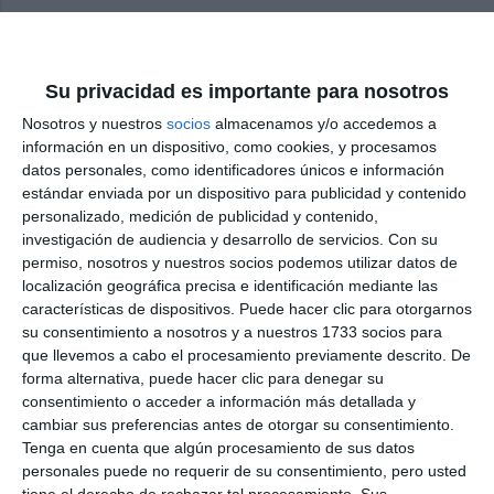
Mata collects five Blue Flags
recognising the quality of the
Mijas coastline
Su privacidad es importante para nosotros
ACTUALIDAD
Nosotros y nuestros
socios
almacenamos y/o accedemos a
información en un dispositivo, como cookies, y procesamos
Mata recoge las cinco banderas
datos personales, como identificadores únicos e información
azules que reconocen la calidad
estándar enviada por un dispositivo para publicidad y contenido
del litoral de Mijas
personalizado, medición de publicidad y contenido,
ACTUALIDAD
investigación de audiencia y desarrollo de servicios.
Con su
permiso, nosotros y nuestros socios podemos utilizar datos de
localización geográfica precisa e identificación mediante las
La mágica noche de San Juan
características de dispositivos. Puede hacer clic para otorgarnos
inunda de fuego, deseos y
su consentimiento a nosotros y a nuestros 1733 socios para
música las playas de Mijas
que llevemos a cabo el procesamiento previamente descrito. De
ACTUALIDAD
forma alternativa, puede hacer clic para denegar su
consentimiento o acceder a información más detallada y
Mata apuesta por la calidad de
cambiar sus preferencias antes de otorgar su consentimiento.
las playas de Mijas en la
Tenga en cuenta que algún procesamiento de sus datos
recogida de sus distinciones
personales puede no requerir de su consentimiento, pero usted