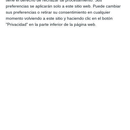
tiene el derecho de rechazar tal procesamiento. Sus
ACTUALIDAD
preferencias se aplicarán solo a este sitio web. Puede cambiar
sus preferencias o retirar su consentimiento en cualquier
Mijas activa el equipo de
momento volviendo a este sitio y haciendo clic en el botón
salvamento de playas “mejor
"Privacidad" en la parte inferior de la página web.
dotado de Andalucía en
personal”
ACTUALIDAD
Los dispositivos de seguridad,
socorrismo, sanidad y limpieza
del litoral se coordinan
ACTUALIDAD
Ecologistas en Acción asegura
que los espigones agravarían la
situación de las playas
ACTUALIDAD
Las playas de Mijas renuevan