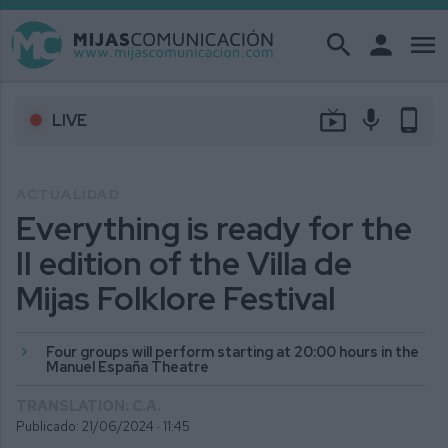
search
person
menu
live_tv
mic
phone_android
LIVE
ACTUALIDAD
Everything is ready for the
II edition of the Villa de
Mijas Folklore Festival
Four groups will perform starting at 20:00 hours in the
Manuel España Theatre
TRANSLATION: C.A.
Publicado: 21/06/2024 ·
11:45