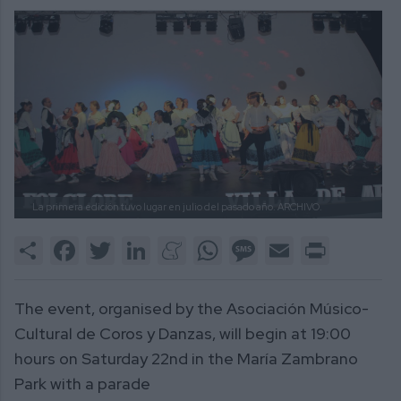
La primera edición tuvo lugar en julio del pasado año.
ARCHIVO.
Share
Facebook
Twitter
LinkedIn
Meneame
WhatsApp
Message
Email
Print
The event, organised by the Asociación Músico-
Cultural de Coros y Danzas, will begin at 19:00
hours on Saturday 22nd in the María Zambrano
Park with a parade