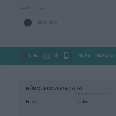
Weather in Mijas
23°C
20°C
live_tv
mic
phone_android
LIVE
NEWS
MIJAS 3.
BÚSQUEDA AVANZADA:
Selección de sección