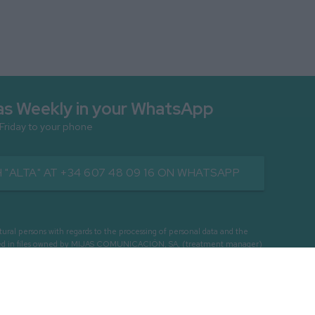
as Weekly in your WhatsApp
 Friday to your phone
 "ALTA" AT +34 607 48 09 16 ON WHATSAPP
persons with regards to the processing of personal data and the
cessed in files owned by MIJAS COMUNICACIÓN, SA, (treatment manager)
ERCIAL INFORMATION OF OUR INTEREST.