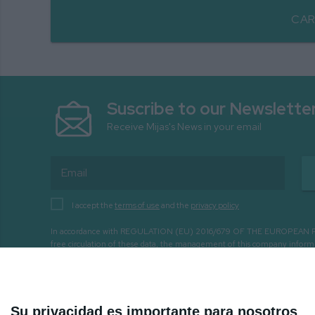
CAR
Suscribe to our Newslette
Receive Mijas's News in your email
I accept the
terms of use
and the
privacy policy
In accordance with REGULATION (EU) 2016/679 OF THE EUROPEAN PARLIA
free circulation of these data, the management of this company infor
with the following purposes: - CONTACT WITH THE ENTITY THR
Su privacidad es importante para nosotros