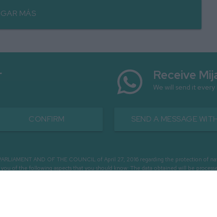
GAR MÁS
r
Receive Mij
We will send it every
CONFIRM
SEND A MESSAGE WITH
MENT AND OF THE COUNCIL of April 27, 2016 regarding the protection of natural 
m you of the following aspects that you should know: The data obtained will be pro
OUGH EMAILS - REGISTRATION OF USERS - SENDING COMMUNICATIONS AND COMM