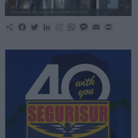
Actuación de Bomberos Mijas.
BOMBEROS MIJAS.
Share
Facebook
Twitter
LinkedIn
Meneame
WhatsApp
Message
Email
Print