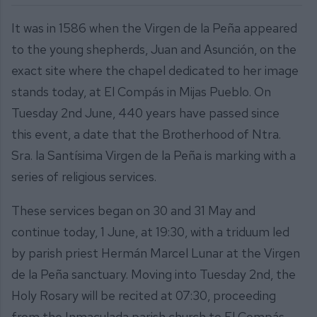
It was in 1586 when the Virgen de la Peña appeared
to the young shepherds, Juan and Asunción, on the
exact site where the chapel dedicated to her image
stands today, at El Compás in Mijas Pueblo. On
Tuesday 2nd June, 440 years have passed since
this event, a date that the Brotherhood of Ntra.
Sra. la Santísima Virgen de la Peña is marking with a
series of religious services.
These services began on 30 and 31 May and
continue today, 1 June, at 19:30, with a triduum led
by parish priest Hermán Marcel Lunar at the Virgen
de la Peña sanctuary. Moving into Tuesday 2nd, the
Holy Rosary will be recited at 07:30, proceeding
from the Inmaculada parish church to El Compás.