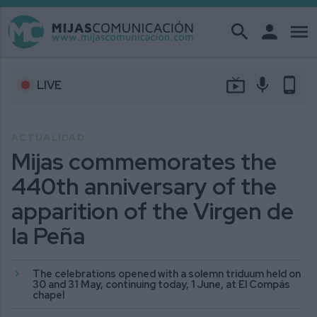
search
person
menu
live_tv
mic
phone_android
LIVE
ACTUALIDAD
Mijas commemorates the
440th anniversary of the
apparition of the Virgen de
la Peña
The celebrations opened with a solemn triduum held on
30 and 31 May, continuing today, 1 June, at El Compás
chapel