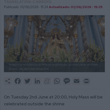
TRANSLATION: C.ARROYO
Publicado: 01/06/2026 ·
15:24
Actualizado: 01/06/2026 · 15:25
Imagen de la Virgen de la Peña en la iglesia de La Inmaculada, en Mijas
Pueblo.
MIJAS COMUNICACIÓN
Share
Facebook
Twitter
LinkedIn
Meneame
WhatsApp
Message
Email
Print
On Tuesday 2nd June at 20:00, Holy Mass will be
celebrated outside the shrine