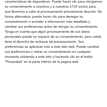
características de dispositivos. Puede hacer clic para otorgarnos
su consentimiento a nosotros y a nuestros 1733 socios para
Cartel anunciador del evento con el código QR para la
inscripción. |
JUVENTUD
que llevemos a cabo el procesamiento previamente descrito. De
forma alternativa, puede hacer clic para denegar su
consentimiento o acceder a información más detallada y
cambiar sus preferencias antes de otorgar su consentimiento.
Share it with this link:
https://mijasint.com/?
Tenga en cuenta que algún procesamiento de sus datos
a=38187
personales puede no requerir de su consentimiento, pero usted
tiene el derecho de rechazar tal procesamiento. Sus
preferencias se aplicarán solo a este sitio web. Puede cambiar
CAMINOTO DEL REY
sus preferencias o retirar su consentimiento en cualquier
momento volviendo a este sitio y haciendo clic en el botón
"Privacidad" en la parte inferior de la página web.