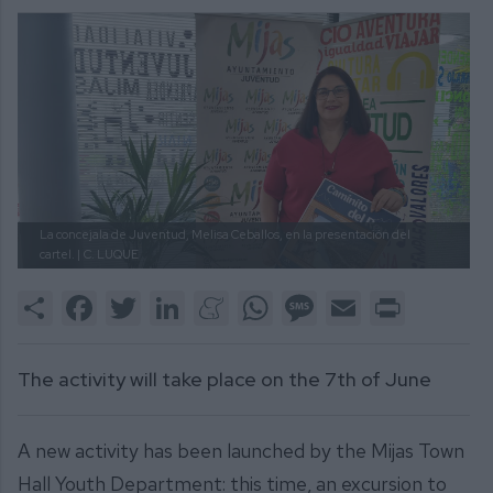
La concejala de Juventud, Melisa Ceballos, en la presentación del
cartel. |
C. LUQUE
Share
Facebook
Twitter
LinkedIn
Meneame
WhatsApp
Message
Email
Print
The activity will take place on the 7th of June
A new activity has been launched by the Mijas Town
Hall Youth Department: this time, an excursion to