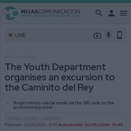
search
person
menu
live_tv
mic
phone_android
LIVE
ACTUALIDAD
The Youth Department
organises an excursion to
the Caminito del Rey
Registrations can be made via the QR code on the
promotional poster
TRANSLATION: C.ARROYO
Publicado: 22/05/2026 ·
12:46
Actualizado: 22/05/2026 · 12:48