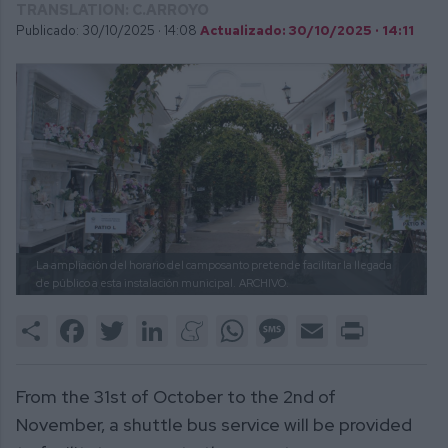
TRANSLATION: C.ARROYO
Publicado: 30/10/2025 ·
14:08
Actualizado: 30/10/2025 · 14:11
La ampliación del horario del camposanto pretende facilitar la llegada
de público a esta instalación municipal.
ARCHIVO.
Share
Facebook
Twitter
LinkedIn
Meneame
WhatsApp
Message
Email
Print
From the 31st of October to the 2nd of
November, a shuttle bus service will be provided