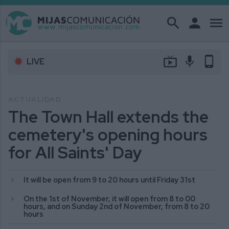
search
person
menu
live_tv
mic
phone_android
LIVE
ACTUALIDAD
The Town Hall extends the
cemetery's opening hours
for All Saints' Day
It will be open from 9 to 20 hours until Friday 31st
On the 1st of November, it will open from 8 to 00
hours, and on Sunday 2nd of November, from 8 to 20
hours