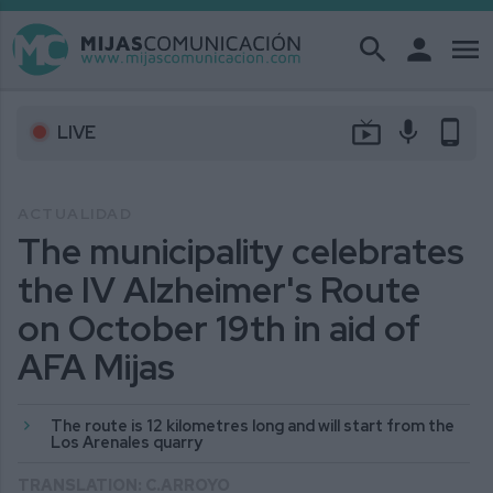
search
person
menu
live_tv
mic
phone_android
LIVE
ACTUALIDAD
The municipality celebrates
the IV Alzheimer's Route
on October 19th in aid of
AFA Mijas
The route is 12 kilometres long and will start from the
Los Arenales quarry
TRANSLATION: C.ARROYO