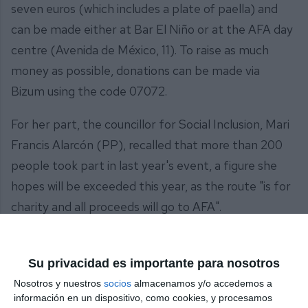
seven euros (which includes a plate of paella) and
can be made either at Bar El Niño or at the AFA day
centre (Avenida de México, 11). To raise as much
money as possible, donations can be made via
Bizum using the code 07072.
For her part, the councillor for Social Inclusion, Mari
Francis Alarcón (PP), recalled that more than 200
people took part in last year's event, a figure she
hopes will be exceeded this year, as the route "is for
charity and all proceeds will go to AFA".
Su privacidad es importante para nosotros
Nosotros y nuestros
socios
almacenamos y/o accedemos a
información en un dispositivo, como cookies, y procesamos