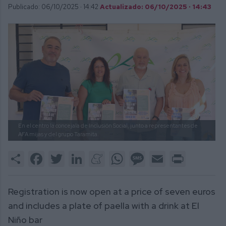
Publicado: 06/10/2025 ·
14:42
Actualizado: 06/10/2025 · 14:43
En el centro la concejala de Inclusión Social, junto a representantes de
AFA mijas y del grupo Taramita.
Share
Facebook
Twitter
LinkedIn
Meneame
WhatsApp
Message
Email
Print
Registration is now open at a price of seven euros
and includes a plate of paella with a drink at El
Niño bar