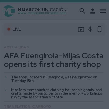
search
person
menu
live_tv
mic
phone_android
LIVE
ACTUALIDAD
AFA Fuengirola-Mijas Costa
opens its first charity shop
The shop, located in Fuengirola, was inaugurated on
Tuesday 15th
It offers items such as clothing, household goods, and
crafts made by participants in the memory workshops
run by the association’s centre
TRANSLATION: C.ARROYO