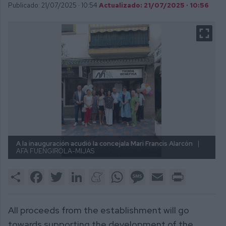
Publicado: 21/07/2025 ·
10:54
Actualizado: 21/07/2025 · 10:56
A la inauguración acudió la concejala Mari Francis Alarcón
|
AFA FUENGIROLA-MIJAS
Share
Facebook
Twitter
LinkedIn
Meneame
WhatsApp
Message
Email
Print
All proceeds from the establishment will go
towards supporting the development of the