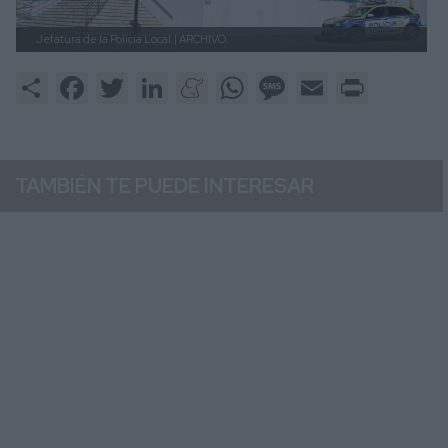
Jefatura de la Policía Local
| ARCHIVO.
Share
Facebook
Twitter
LinkedIn
Meneame
WhatsApp
Message
Email
Print
TAMBIÉN TE PUEDE INTERESAR