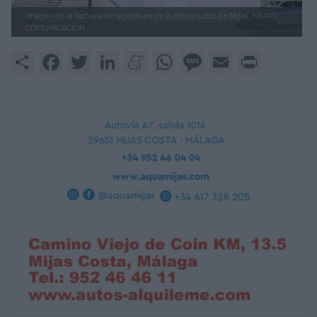
Imagen de la fachada de la jefatura de la Policía Local de Mijas.
MIJAS
COMUNICACIÓN
Share
Facebook
Twitter
LinkedIn
Meneame
WhatsApp
Message
Email
Print