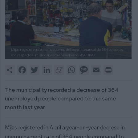
Mijas registró en abril un descenso del paro interanual de 364 personas
con respecto al mismo mes del pasado año.
ARCHIVO.
Share
Facebook
Twitter
LinkedIn
Meneame
WhatsApp
Message
Email
Print
The municipality recorded a decrease of 364
unemployed people compared to the same
month last year
Mijas registered in April a year-on-year decrese in
unemployment rate of 364 people compared to