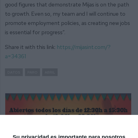
good figures that demonstrate Mijas is on the path
to growth. Even so, my team and I will continue to
promote employment policies, as creating new jobs
is essential for progress”.
Share it with this link:
https://mijasint.com/?
a=34361
DATOS
PARO
ABRIL
Su privacidad es importante para nosotros