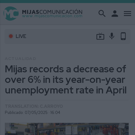
search
person
menu
live_tv
mic
phone_android
LIVE
ACTUALIDAD
Mijas records a decrease of
over 6% in its year-on-year
unemployment rate in April
TRANSLATION: C.ARROYO
Publicado: 07/05/2025 ·
16:04