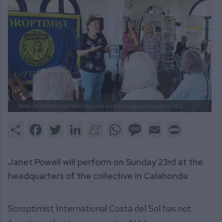
Sede de Soroptimist Internacional en una imagen de archivo.
M.C.
Share
Facebook
Twitter
LinkedIn
Meneame
WhatsApp
Message
Email
Print
Janet Powell will perform on Sunday 23rd at the
headquarters of the collective in Calahonda
Soroptimist International Costa del Sol has not