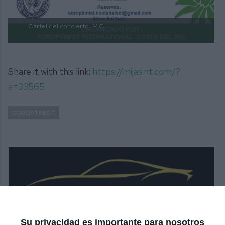
Cartel del concierto.
M.C.
Share it with this link:
https://mijasint.com/?
a=33565
SOROPTIMIST
Su privacidad es importante para nosotros