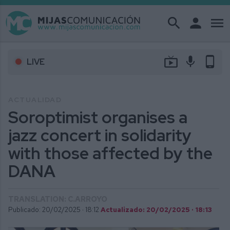
search
person
menu
live_tv
mic
phone_android
LIVE
ACTUALIDAD
Soroptimist organises a
jazz concert in solidarity
with those affected by the
DANA
TRANSLATION: C.ARROYO
Publicado: 20/02/2025 ·
18:12
Actualizado: 20/02/2025 · 18:13