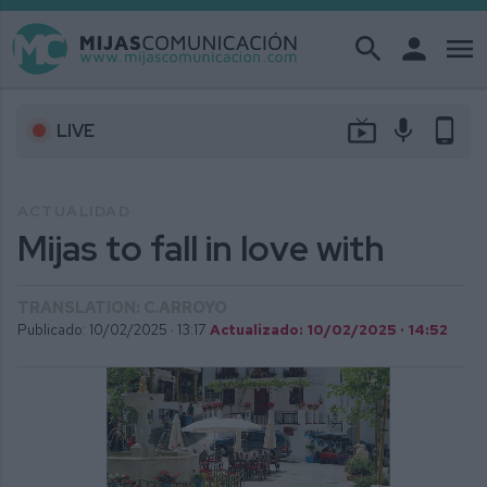
search
person
menu
live_tv
mic
phone_android
LIVE
ACTUALIDAD
Mijas to fall in love with
TRANSLATION: C.ARROYO
Publicado: 10/02/2025 ·
13:17
Actualizado: 10/02/2025 · 14:52