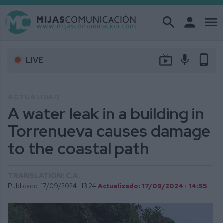
search
person
menu
live_tv
mic
phone_android
LIVE
ACTUALIDAD
A water leak in a building in
Torrenueva causes damage
to the coastal path
TRANSLATION: C.A.
Publicado: 17/09/2024 ·
13:24
Actualizado: 17/09/2024 · 14:55