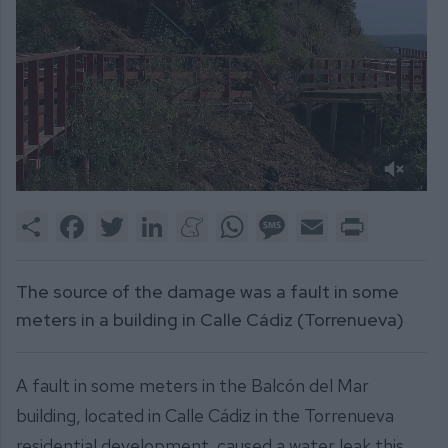
0
of
Share
Facebook
Twitter
LinkedIn
Meneame
WhatsApp
Message
Email
Print
36
seconds
The source of the damage was a fault in some
meters in a building in Calle Cádiz (Torrenueva)
A fault in some meters in the Balcón del Mar
building, located in Calle Cádiz in the Torrenueva
residential development, caused a water leak this