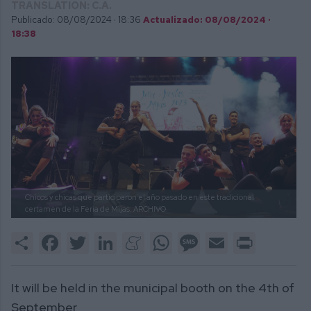
TRANSLATION: C.A.
Publicado: 08/08/2024 ·
18:36
Actualizado: 08/08/2024 ·
18:38
Chicos y chicas que participaron el año pasado en este tradicional
certamen de la Feria de Mijas.
ARCHIVO.
Share
Facebook
Twitter
LinkedIn
Meneame
WhatsApp
Message
Email
Print
It will be held in the municipal booth on the 4th of
September