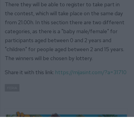
There they will be able to register to take part in
the contest, which will take place on the same day
from 21.00h. In this section there are two different
categories, as there is a "baby male/female" for
participants aged between 0 and 2 years and
"children" for people aged between 2 and 15 years.
The winners will be chosen by lottery.
Share it with this link:
https://mijasint.com/?a=31710
FERIA