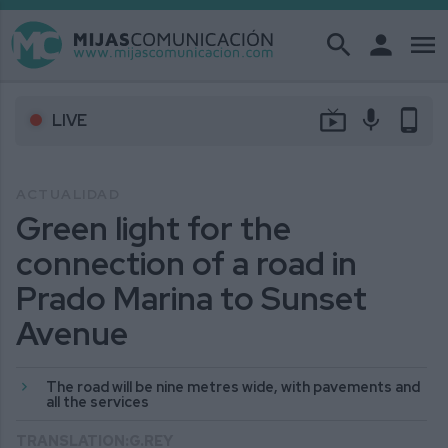
search
person
menu
live_tv
mic
phone_android
LIVE
ACTUALIDAD
Green light for the
connection of a road in
Prado Marina to Sunset
Avenue
The road will be nine metres wide, with pavements and
all the services
TRANSLATION:G.REY