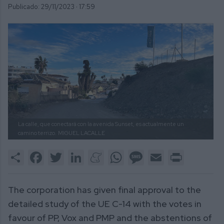
Publicado: 29/11/2023 ·
17:59
La calle, que conectará con la avenida Sunset, es actualmente un
camino terrizo.
MIGUEL LACALLE
Share
Facebook
Twitter
LinkedIn
Meneame
WhatsApp
Message
Email
Print
The corporation has given final approval to the
detailed study of the UE C-14 with the votes in
favour of PP, Vox and PMP and the abstentions of