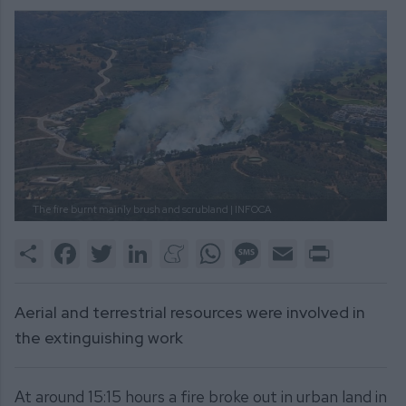
The fire burnt mainly brush and scrubland
| INFOCA
Share
Facebook
Twitter
LinkedIn
Meneame
WhatsApp
Message
Email
Print
Aerial and terrestrial resources were involved in
the extinguishing work
At around 15:15 hours a fire broke out in urban land in