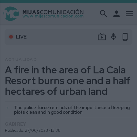
search
person
menu
live_tv
mic
phone_android
LIVE
ACTUALIDAD
A fire in the area of La Cala
Resort burns one and a half
hectares of urban land
The police force reminds of the importance of keeping
plots clean and in good condition
GABI REY
Publicado: 27/06/2023 ·
13:36