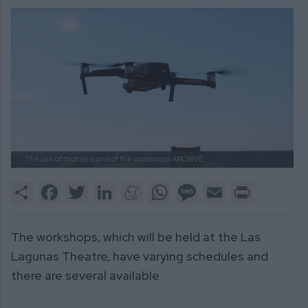
The use of drones is one of the workshops
ARCHIVE
Share
Facebook
Twitter
LinkedIn
Meneame
WhatsApp
Message
Email
Print
The workshops, which will be held at the Las
Lagunas Theatre, have varying schedules and
there are several available