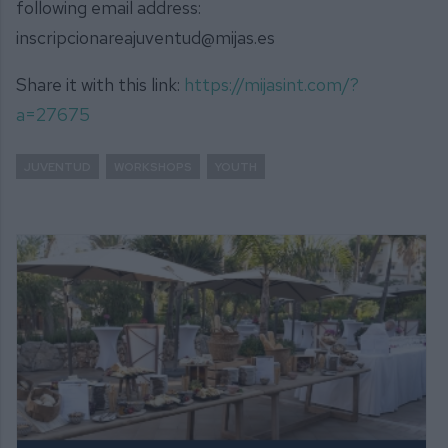
following email address:
inscripcionareajuventud@mijas.es
Share it with this link:
https://mijasint.com/?
a=27675
JUVENTUD
WORKSHOPS
YOUTH