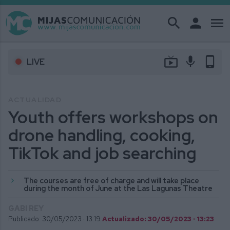
search
person
menu
live_tv
mic
phone_android
LIVE
ACTUALIDAD
Youth offers workshops on
drone handling, cooking,
TikTok and job searching
The courses are free of charge and will take place
during the month of June at the Las Lagunas Theatre
GABI REY
Publicado: 30/05/2023 ·
13:19
Actualizado: 30/05/2023 · 13:23