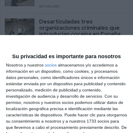
ACTUALIDAD
Desarticuladas tres
organizaciones criminales que
introducían cocaína en España
ACTUALIDAD
Su privacidad es importante para nosotros
Dos jóvenes sufren un
accidente en La Sierrezuela y el
Nosotros y nuestros
socios
almacenamos y/o accedemos a
conductor da positivo en alcohol
información en un dispositivo, como cookies, y procesamos
datos personales, como identificadores únicos e información
SUCESOS
estándar enviada por un dispositivo para publicidad y contenido
personalizado, medición de publicidad y contenido,
La Policía Nacional desarticula
investigación de audiencia y desarrollo de servicios.
Con su
siete bandas criminales con un
permiso, nosotros y nuestros socios podemos utilizar datos de
total de 55 detenidos
localización geográfica precisa e identificación mediante las
características de dispositivos. Puede hacer clic para otorgarnos
SUCESOS
su consentimiento a nosotros y a nuestros 1733 socios para
que llevemos a cabo el procesamiento previamente descrito. De
Dos detenidos por asaltar