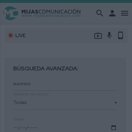
search
person
menu
live_tv
mic
phone_android
LIVE
BÚSQUEDA AVANZADA:
Selección de sección
▼
Desde