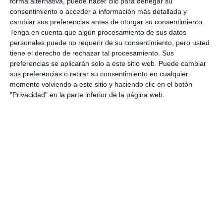
forma alternativa, puede hacer clic para denegar su
violentamente una vivienda en
consentimiento o acceder a información más detallada y
Mijas y provocar lesiones
cambiar sus preferencias antes de otorgar su consentimiento.
graves
Tenga en cuenta que algún procesamiento de sus datos
SUCESOS
personales puede no requerir de su consentimiento, pero usted
tiene el derecho de rechazar tal procesamiento. Sus
Detenido en Mijas Pueblo por
preferencias se aplicarán solo a este sitio web. Puede cambiar
quebrantar una orden de
sus preferencias o retirar su consentimiento en cualquier
alejamiento sobre su
momento volviendo a este sitio y haciendo clic en el botón
progenitora
"Privacidad" en la parte inferior de la página web.
ACTUALIDAD
Extinguido un incendio junto al
recinto ferial de Las Lagunas
con tres vehículos afectados
ACTUALIDAD
Detenido por portar en su
vehículo 21 gramos de cocaína y
gran cantidad de dinero