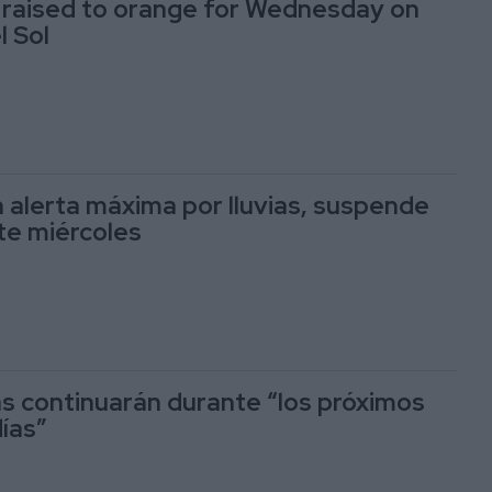
 raised to orange for Wednesday on
l Sol
n alerta máxima por lluvias, suspende
ste miércoles
s continuarán durante “los próximos
días”