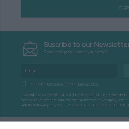
CAR
Suscribe to our Newslette
Receive Mijas's News in your email
I accept the
terms of use
and the
privacy policy
In accordance with REGULATION (EU) 2016/679 OF THE EUROPEAN PARLIA
free circulation of these data, the management of this company infor
with the following purposes: - CONTACT WITH THE ENTITY THR