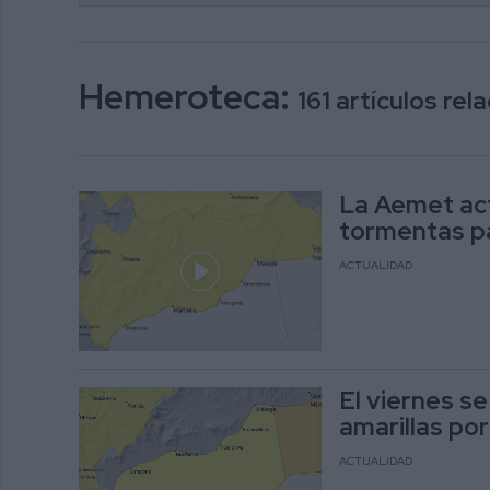
Hemeroteca:
161 artículos re
La Aemet acti
tormentas pa
ACTUALIDAD
El viernes s
amarillas po
ACTUALIDAD