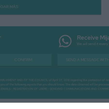
GAR MÁS
r
Receive Mij
We will send it every
CONFIRM
SEND A MESSAGE WITH
MENT AND OF THE COUNCIL of April 27, 2016 regarding the protection of natural 
m you of the following aspects that you should know: The data obtained will be pro
OUGH EMAILS - REGISTRATION OF USERS - SENDING COMMUNICATIONS AND COMM