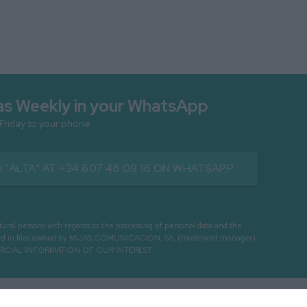
as Weekly in your WhatsApp
 Friday to your phone
 "ALTA" AT +34 607 48 09 16 ON WHATSAPP
persons with regards to the processing of personal data and the
cessed in files owned by MIJAS COMUNICACIÓN, SA, (treatment manager)
ERCIAL INFORMATION OF OUR INTEREST.