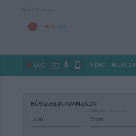
Weather in Mijas
30°C
25°C
live_tv
mic
phone_android
LIVE
NEWS
MIJAS 3.
BÚSQUEDA AVANZADA:
Selección de sección