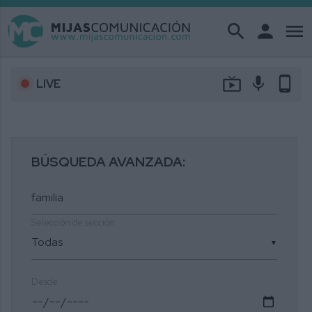
search
person
menu
live_tv
mic
phone_android
LIVE
BÚSQUEDA AVANZADA:
Selección de sección
▼
Desde