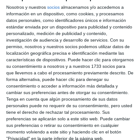
ACTUALIDAD
Nosotros y nuestros
socios
almacenamos y/o accedemos a
información en un dispositivo, como cookies, y procesamos
Vuelve la magia de ‘Mijas con
datos personales, como identificadores únicos e información
alma a la luz de las velas’
estándar enviada por un dispositivo para publicidad y contenido
ACTUALIDAD
personalizado, medición de publicidad y contenido,
investigación de audiencia y desarrollo de servicios.
Con su
permiso, nosotros y nuestros socios podemos utilizar datos de
La yinkana familiar ‘Verano sin
localización geográfica precisa e identificación mediante las
violencias’ hace su tercera
características de dispositivos. Puede hacer clic para otorgarnos
parada en La Cala
su consentimiento a nosotros y a nuestros 1733 socios para
que llevemos a cabo el procesamiento previamente descrito. De
ACTUALIDAD
forma alternativa, puede hacer clic para denegar su
consentimiento o acceder a información más detallada y
La Yincana Familiar sigue
cambiar sus preferencias antes de otorgar su consentimiento.
recorriendo Mijas
Tenga en cuenta que algún procesamiento de sus datos
ACTUALIDAD
personales puede no requerir de su consentimiento, pero usted
tiene el derecho de rechazar tal procesamiento. Sus
preferencias se aplicarán solo a este sitio web. Puede cambiar
El programa de Respiro Familiar
sus preferencias o retirar su consentimiento en cualquier
se estrena con “éxito” en el
momento volviendo a este sitio y haciendo clic en el botón
albergue de Entrerríos
"Privacidad" en la parte inferior de la página web.