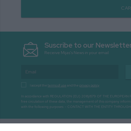
CAR
Suscribe to our Newslette
Receive Mijas's News in your email
I accept the
terms of use
and the
privacy policy
In accordance with REGULATION (EU) 2016/679 OF THE EUROPEAN PARLIA
free circulation of these data, the management of this company infor
with the following purposes: - CONTACT WITH THE ENTITY THR