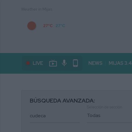
Weather in Mijas
27°C
27°C
live_tv
mic
phone_android
LIVE
NEWS
MIJAS 3.
BÚSQUEDA AVANZADA:
Selección de sección