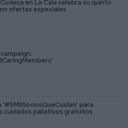
 Cudeca en La Cala celebra su quinto
con ofertas especiales
campaign:
dCaringMembers’
a ‘#5MilSociosQueCuidan’ para
s cuidados paliativos gratuitos