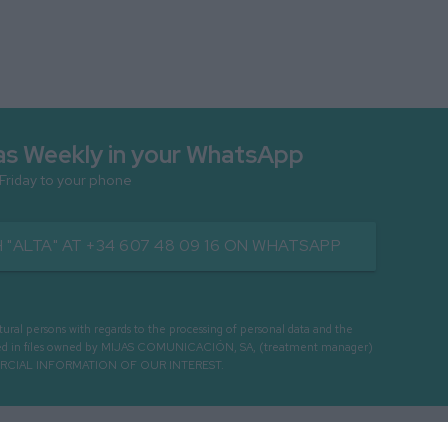
as Weekly in your WhatsApp
 Friday to your phone
 "ALTA" AT +34 607 48 09 16 ON WHATSAPP
persons with regards to the processing of personal data and the
cessed in files owned by MIJAS COMUNICACIÓN, SA, (treatment manager)
ERCIAL INFORMATION OF OUR INTEREST.