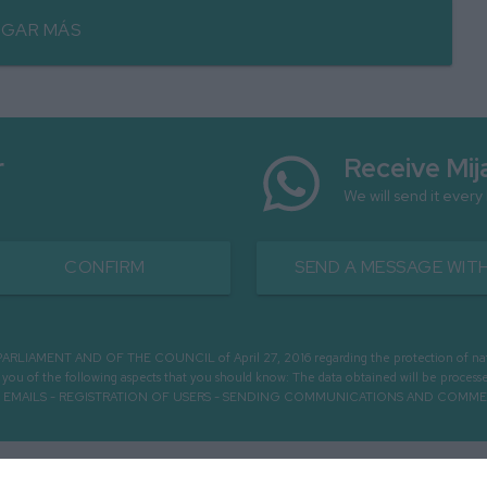
GAR MÁS
r
Receive Mij
We will send it every
CONFIRM
SEND A MESSAGE WITH
MENT AND OF THE COUNCIL of April 27, 2016 regarding the protection of natural 
m you of the following aspects that you should know: The data obtained will be pro
OUGH EMAILS - REGISTRATION OF USERS - SENDING COMMUNICATIONS AND COMM