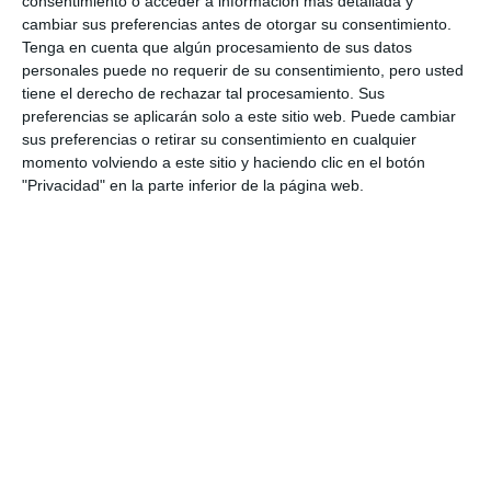
consentimiento o acceder a información más detallada y
martes la Noche de San Juan en
cambiar sus preferencias antes de otorgar su consentimiento.
Mijas
Tenga en cuenta que algún procesamiento de sus datos
ACTUALIDAD
personales puede no requerir de su consentimiento, pero usted
tiene el derecho de rechazar tal procesamiento. Sus
AFA Mijas organiza un curso de
preferencias se aplicarán solo a este sitio web. Puede cambiar
formación para los voluntarios
sus preferencias o retirar su consentimiento en cualquier
juveniles
momento volviendo a este sitio y haciendo clic en el botón
"Privacidad" en la parte inferior de la página web.
ACTUALIDAD
La fotógrafa María Márquez y la
‘bodypainter’ Luisa Machen
exponen en el CAC Mijas
CULTURA
Éxito del I Torneo San Francisco
de Asís Balonmano Mijas a
beneficio de AFA
DEPORTES