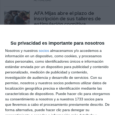
ACTUALIDAD
AFA Mijas abre el plazo de
inscripción de sus talleres de
estimulación cognitiva
ACTUALIDAD
Su privacidad es importante para nosotros
Los vecinos de La Alquería
celebran un día de convivencia a
Nosotros y nuestros
socios
almacenamos y/o accedemos a
beneficio de AFA Mijas
información en un dispositivo, como cookies, y procesamos
datos personales, como identificadores únicos e información
ACTUALIDAD
estándar enviada por un dispositivo para publicidad y contenido
personalizado, medición de publicidad y contenido,
La AV Loma de La Alquería
investigación de audiencia y desarrollo de servicios.
Con su
organiza el día 27 una fiesta
permiso, nosotros y nuestros socios podemos utilizar datos de
solidaria a beneficio de AFA
localización geográfica precisa e identificación mediante las
Mijas
características de dispositivos. Puede hacer clic para otorgarnos
su consentimiento a nosotros y a nuestros 1733 socios para
ACTUALIDAD
que llevemos a cabo el procesamiento previamente descrito. De
forma alternativa, puede hacer clic para denegar su
Todo listo para celebrar este