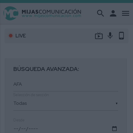
search
person
menu
live_tv
mic
phone_android
LIVE
BÚSQUEDA AVANZADA:
Selección de sección
▼
Desde