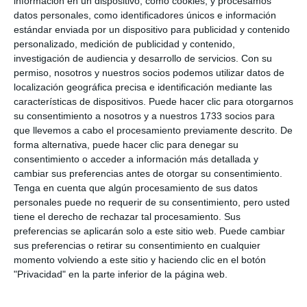
información en un dispositivo, como cookies, y procesamos
datos personales, como identificadores únicos e información
live_tv
Temporada Julio 2025
estándar enviada por un dispositivo para publicidad y contenido
personalizado, medición de publicidad y contenido,
investigación de audiencia y desarrollo de servicios.
Con su
permiso, nosotros y nuestros socios podemos utilizar datos de
live_tv
Temporada Junio 2025
localización geográfica precisa e identificación mediante las
características de dispositivos. Puede hacer clic para otorgarnos
su consentimiento a nosotros y a nuestros 1733 socios para
que llevemos a cabo el procesamiento previamente descrito. De
live_tv
Temporada Mayo 2025
forma alternativa, puede hacer clic para denegar su
consentimiento o acceder a información más detallada y
cambiar sus preferencias antes de otorgar su consentimiento.
Tenga en cuenta que algún procesamiento de sus datos
live_tv
Temporada Abril 2025
personales puede no requerir de su consentimiento, pero usted
tiene el derecho de rechazar tal procesamiento. Sus
preferencias se aplicarán solo a este sitio web. Puede cambiar
sus preferencias o retirar su consentimiento en cualquier
live_tv
Temporada Marzo 2025
momento volviendo a este sitio y haciendo clic en el botón
"Privacidad" en la parte inferior de la página web.