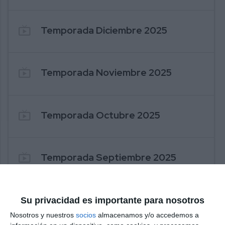
live_tv
Temporada Diciembre 2025
live_tv
Temporada Noviembre 2025
live_tv
Temporada Octubre 2025
live_tv
Temporada Septiembre 2025
live_tv
Temporada Agosto 2025
Su privacidad es importante para nosotros
Nosotros y nuestros
socios
almacenamos y/o accedemos a