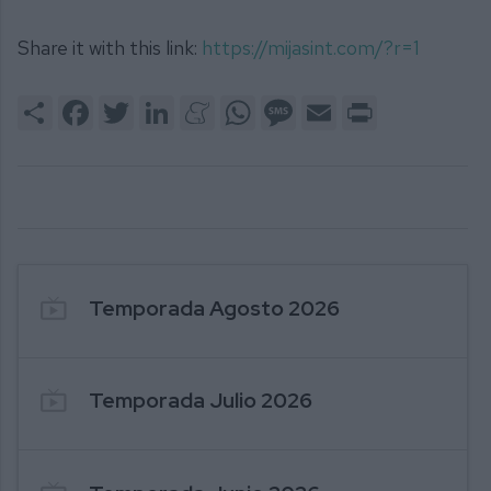
Share it with this link:
https://mijasint.com/?r=1
Share
Facebook
Twitter
LinkedIn
Meneame
WhatsApp
Message
Email
Print
live_tv
Temporada Agosto 2026
live_tv
Temporada Julio 2026