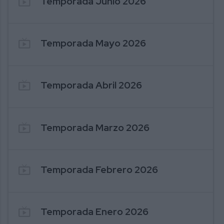
live_tv
Temporada Junio 2026
1357. 2026-08-06 INFORMATIVOS RADIO
1
live_tv
Temporada Mayo 2026
live_tv
Temporada Abril 2026
live_tv
Temporada Marzo 2026
live_tv
Temporada Febrero 2026
live_tv
Temporada Enero 2026