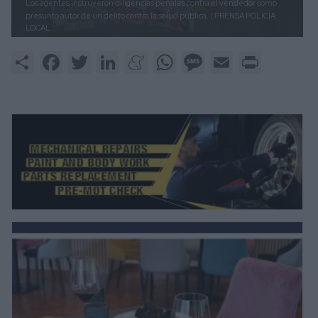
Los agentes instruyeron diligencias penales contra el vendedor como
presunto autor de un delito contra la salud pública.
| PRENSA POLICÍA
LOCAL
Share
Facebook
Twitter
LinkedIn
Meneame
WhatsApp
Message
Email
Print