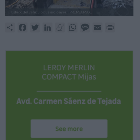
Estado del vehículo que ardió ayer. |
PRENSA PSOE
Share
Facebook
Twitter
LinkedIn
Meneame
WhatsApp
Message
Email
Print