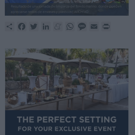
Resultado de una jornada de limpieza del fondo marino, donde pueden
apreciarse restos de envases y plásticos |
ARCHIVO
Share
Facebook
Twitter
LinkedIn
Meneame
WhatsApp
Message
Email
Print