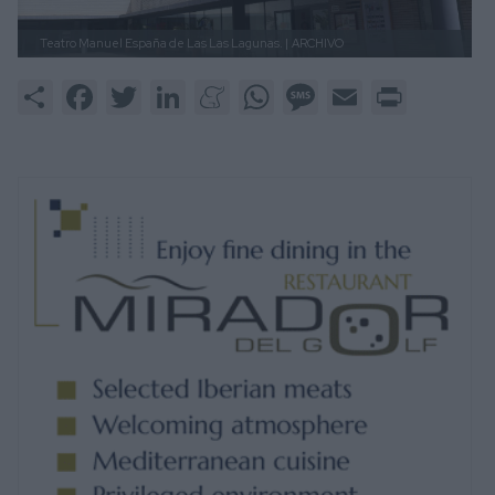
Teatro Manuel España de Las Las Lagunas. |
ARCHIVO
Share
Facebook
Twitter
LinkedIn
Meneame
WhatsApp
Message
Email
Print