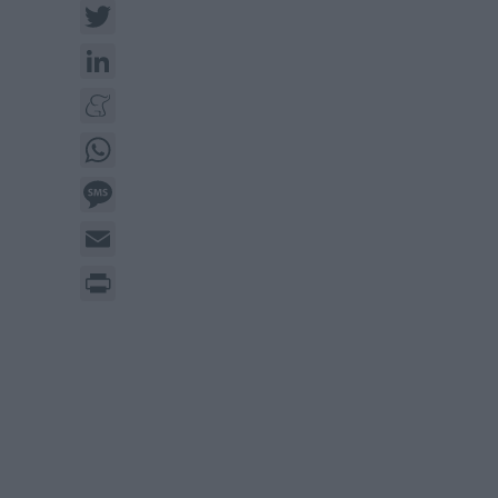
Twitter
LinkedIn
Meneame
WhatsApp
Message
Email
Print