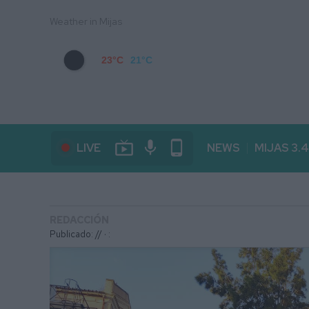
Weather in Mijas
23°C
21°C
live_tv
mic
phone_android
LIVE
NEWS
MIJAS 3.
REDACCIÓN
Publicado: // ·
: