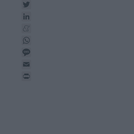
Twitter
LinkedIn
Meneame
WhatsApp
Message
Email
Print