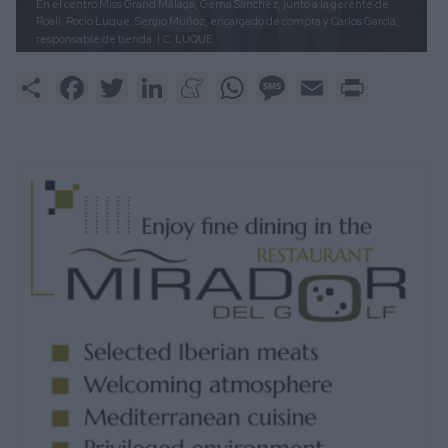
En el centro Miss Grand Málaga, Gema Sánchez, junto a la gerente de
Roali, Rocío Luque; Sergio Muñoz, encargado de compra y Carlos García,
responsable de tienda. |
C. LUQUE
Share
Facebook
Twitter
LinkedIn
Meneame
WhatsApp
Message
Email
Print