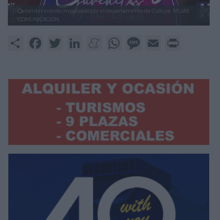
Cartel del evento impulsado por el departamento de Cultura.
MIJAS
COMUNICACIÓN.
Share
Facebook
Twitter
LinkedIn
Meneame
WhatsApp
Message
Email
Print