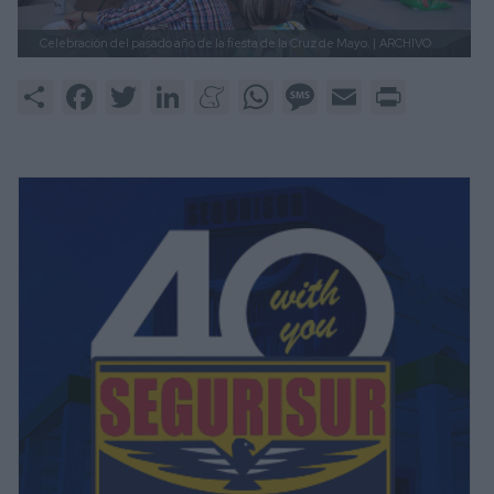
Celebración del pasado año de la fiesta de la Cruz de Mayo. |
ARCHIVO
Share
Facebook
Twitter
LinkedIn
Meneame
WhatsApp
Message
Email
Print